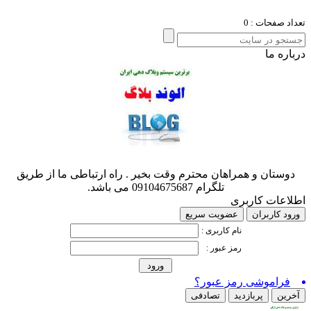
د صفحات : 0
ره ما
وستان و همراهان محترم وقت بخیر . راه ارتباطی ما از طریق
تلگرام 09104675687 می باشد.
اعات کاربری
د کاربران
عضویت سریع
نام کاربری :
رمز عبور :
فراموشی رمز عبور؟
رین
پربازدید
تصادفی