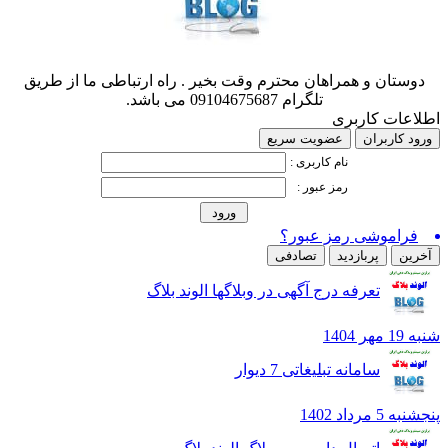
وستان و همراهان محترم وقت بخیر . راه ارتباطی ما از طریق
تلگرام 09104675687 می باشد.
اعات کاربری
د کاربران
عضویت سریع
نام کاربری :
رمز عبور :
فراموشی رمز عبور؟
رین
پربازدید
تصادفی
تعرفه درج آگهی در وبلاگها الوند بلاگ
هر 1404
سامانه تبلیغاتی 7 دیوار
5 مرداد 1402